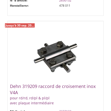
N° d'article:
2650132
Herstellernr:
478 011
Jusqu'à 30 sep. 2026 %
Dehn 319209 raccord de croisement inox
V4A
pour rd/rd, rd/pl & pl/pl
avec plaque intermédiaire