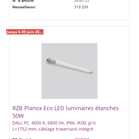
N° d'article:
2650122
Herstellernr:
319 209
Jusqu'à 30 juin 2027 %
RZB Planox Eco LED luminaires étanches
50W
DALI, PC, 4000 K, 6800 lm, IP66, IK08, gris
L=1752 mm, câblage traversant intégré