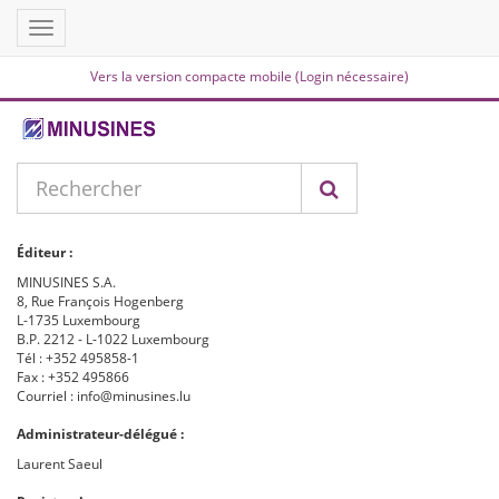
Toggle
navigation
Vers la version compacte mobile (Login nécessaire)
Éditeur :
MINUSINES S.A.
8, Rue François Hogenberg
L-1735 Luxembourg
B.P. 2212 - L-1022 Luxembourg
Tél : +352 495858-1
Fax : +352 495866
Courriel : info@minusines.lu
Administrateur-délégué :
Laurent Saeul