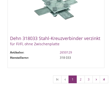
Dehn 318033 Stahl-Kreuzverbinder verzinkt
für Fl/Fl, ohne Zwischenplatte
Artikelnr:
2650129
Herstellernr:
318 033
l
1
2
3
l