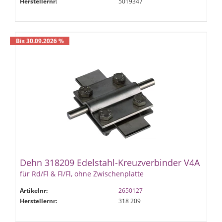
Herstellernr:
5019347
Bis 30.09.2026 %
Dehn 318209 Edelstahl-Kreuzverbinder V4A
für Rd/Fl & Fl/Fl, ohne Zwischenplatte
Artikelnr:
2650127
Herstellernr:
318 209