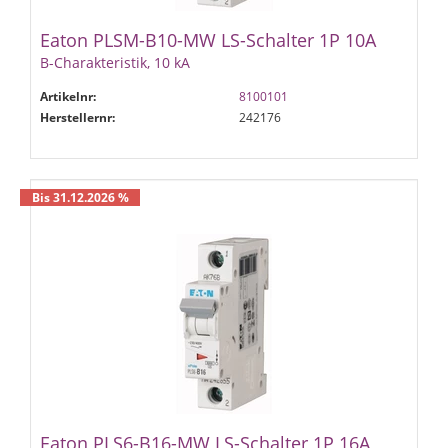
Eaton PLSM-B10-MW LS-Schalter 1P 10A
B-Charakteristik, 10 kA
Artikelnr:
8100101
Herstellernr:
242176
Bis 31.12.2026 %
Eaton PLS6-B16-MW LS-Schalter 1P 16A