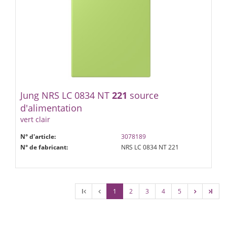
Jung NRS LC 0834 NT
221
source
d'alimentation
vert clair
N° d'article:
3078189
N° de fabricant:
NRS LC 0834 NT 221
l
1
2
3
4
5
l