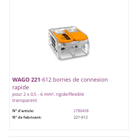
WAGO
221
-612 bornes de connexion
rapide
pour 2 x 0,5 - 6 mm², rigide/flexible
transparent
N° d'article:
2780438
N° de fabricant:
221-612