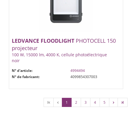
LEDVANCE
FLOODLIGHT
PHOTOCELL 150
projecteur
100 W, 15000 lm, 4000 K, cellule photoélectrique
noir
N° d'article:
4994494
N° de fabricant:
4099854307003
l
1
2
3
4
5
l