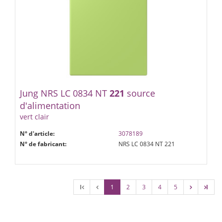
Jung NRS LC 0834 NT
221
source
d'alimentation
vert clair
N° d'article:
3078189
N° de fabricant:
NRS LC 0834 NT 221
l
1
2
3
4
5
l