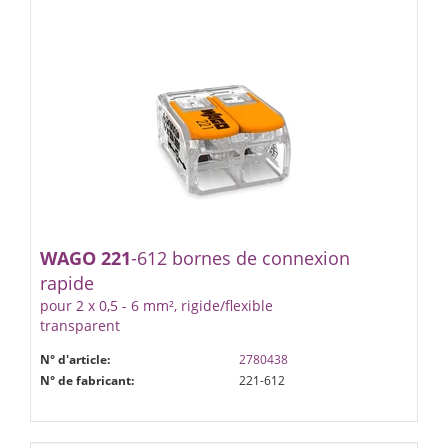
WAGO
221
-612 bornes de connexion
rapide
pour 2 x 0,5 - 6 mm², rigide/flexible
transparent
N° d'article:
2780438
N° de fabricant:
221-612