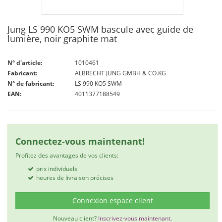
Jung LS 990 KO5 SWM bascule avec guide de
lumière, noir graphite mat
N° d'article:
1010461
Fabricant:
ALBRECHT JUNG GMBH & CO.KG
N° de fabricant:
LS 990 KO5 SWM
EAN:
4011377188549
Connectez-vous maintenant!
Profitez des avantages de vos clients:
prix individuels
heures de livraison précises
Connexion espace client
Nouveau client?
Inscrivez-vous maintenant.