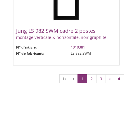
Jung LS 982 SWM cadre 2 postes
montage verticale & horizontale, noir graphite
N° d'article:
1010381
N° de fabricant:
LS 982 SWM
l
1
2
3
l