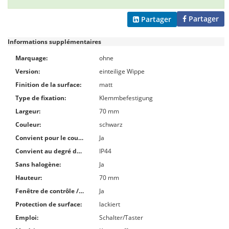
Partager
Partager
Informations supplémentaires
Marquage:
ohne
Version:
einteilige Wippe
Finition de la surface:
matt
Type de fixation:
Klemmbefestigung
Largeur:
70 mm
Couleur:
schwarz
Convient pour le couplage de bouton-poussoir au système bus:
Ja
Convient au degré de protection (IP):
IP44
Sans halogène:
Ja
Hauteur:
70 mm
Fenêtre de contrôle / sortie lumineuse:
Ja
Protection de surface:
lackiert
Emploi:
Schalter/Taster