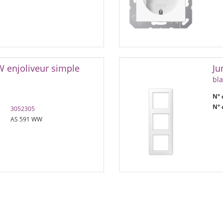
 enjoliveur simple
Ju
bl
N° 
N° 
3052305
AS 591 WW