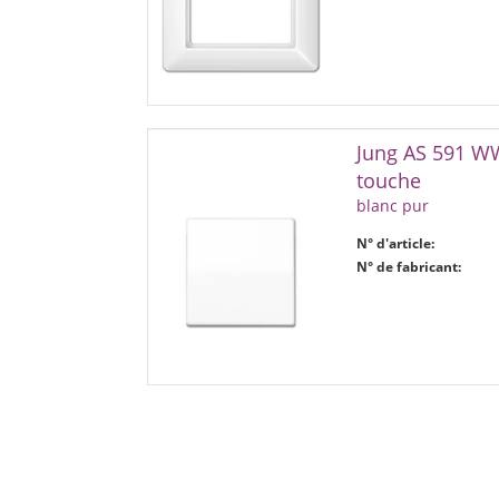
Jung AS 591 WW
touche
blanc pur
N° d'article:
N° de fabricant: