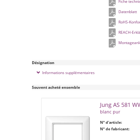
Fiche techni
Datenblatt
RoHS-Konfor
REACH-Erklä
Montageanle
Désignation
Informations supplémentaires
Souvent acheté ensemble
Jung AS 581 W
blanc pur
N° d'article:
N° de fabricant: