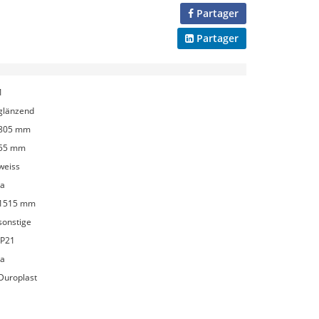
Partager
Partager
1
glänzend
805 mm
55 mm
weiss
Ja
1515 mm
sonstige
IP21
Ja
Duroplast