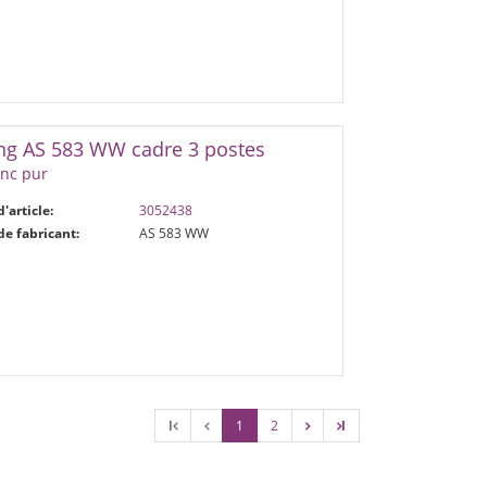
ng AS 583 WW cadre 3 postes
anc pur
d'article:
3052438
de fabricant:
AS 583 WW
l
1
2
l