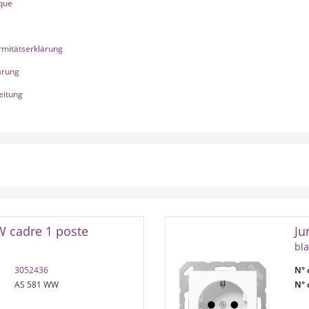
que
mitätserklärung
rung
itung
W cadre 1 poste
Ju
bl
3052436
N° 
AS 581 WW
N° 