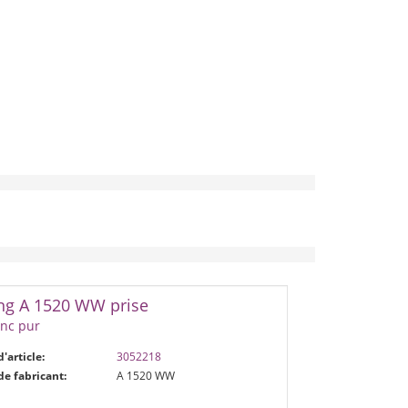
ng A 1520 WW prise
anc pur
d'article:
3052218
de fabricant:
A 1520 WW