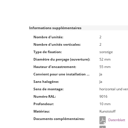
Informations supplémentaires
Nombre d'unités:
2
Nombre d'unités verticales:
2
Type de fixation:
sonstige
Diamètre du perçage (ouverture):
52 mm
Hauteur d’encastrement:
55 mm
Convient pour une installation encastrée:
Ja
Sans halogène:
Ja
Sens de montage:
horizontal und ver
Numéro RAL:
9016
Profondeur:
10 mm
Matériau:
Kunststoff
Documents complémentaires:
Datenblatt