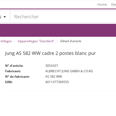
Home
De
s
eillages
Appareillages "Standard"
Détail d'article
Jung AS 582 WW cadre 2 postes blanc pur
N° d'article:
3052437
Fabricant:
ALBRECHT JUNG GMBH & CO.KG
N° de fabricant:
AS 582 WW
EAN:
4011377309555