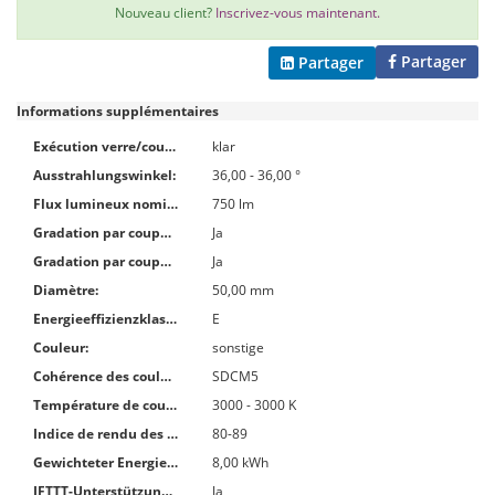
Nouveau client?
Inscrivez-vous maintenant.
Partager
Partager
Informations supplémentaires
Exécution verre/couvercle:
klar
Ausstrahlungswinkel:
36,00 - 36,00 °
Flux lumineux nominal selon IEC 62612:
750 lm
Gradation par coupure de phase descendante:
Ja
Gradation par coupure de phase ascendante:
Ja
Diamètre:
50,00 mm
Energieeffizienzklasse nach EU-Richtlinie 2019/2015:
E
Couleur:
sonstige
Cohérence des couleurs (ellipse de McAdam):
SDCM5
Température de couleur:
3000 - 3000 K
Indice de rendu des couleurs (IRC / CRI):
80-89
Gewichteter Energieverbrauch in 1.000 Stunden:
8,00 kWh
IFTTT-Unterstützung verfügbar:
Ja