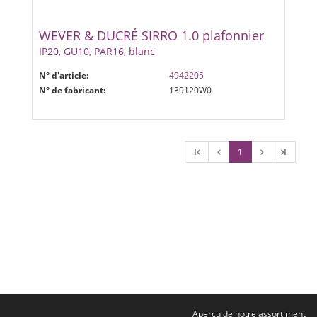
WEVER & DUCRÉ SIRRO 1.0 plafonnier
IP20, GU10, PAR16, blanc
N° d'article:
4942205
N° de fabricant:
139120W0
l
1
l
Aperçu de notre assortiment