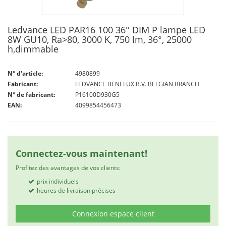
Ledvance LED PAR16 100 36° DIM P lampe LED
8W GU10, Ra>80, 3000 K, 750 lm, 36°, 25000
h,dimmable
N° d'article:
4980899
Fabricant:
LEDVANCE BENELUX B.V. BELGIAN BRANCH
N° de fabricant:
P16100D930G5
EAN:
4099854456473
Connectez-vous maintenant!
Profitez des avantages de vos clients:
prix individuels
heures de livraison précises
Connexion espace client