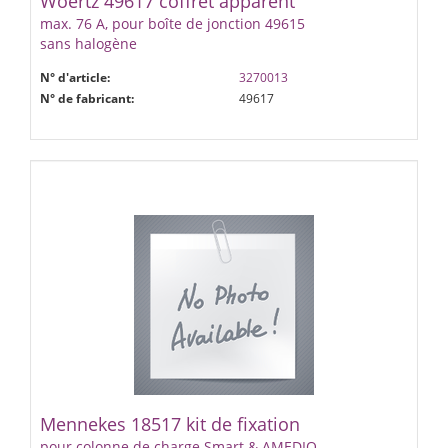
Woertz 49617 coffret apparent
max. 76 A, pour boîte de jonction 49615
sans halogène
N° d'article:
3270013
N° de fabricant:
49617
Mennekes 18517 kit de fixation
pour colonne de charge Smart & AMEDIO