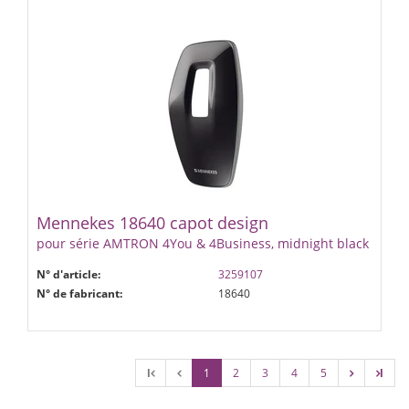
Mennekes 18640 capot design
pour série AMTRON 4You & 4Business, midnight black
N° d'article:
3259107
N° de fabricant:
18640
l
1
2
3
4
5
l