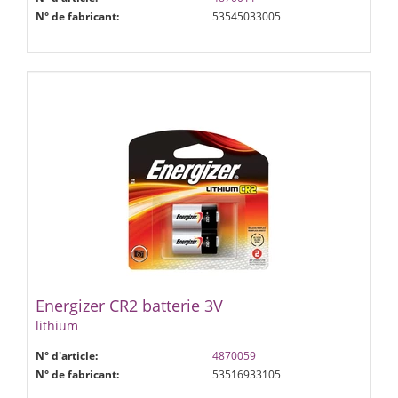
N° de fabricant:
53545033005
Energizer CR2 batterie 3V
lithium
N° d'article:
4870059
N° de fabricant:
53516933105