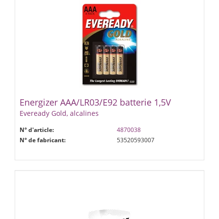
Energizer AAA/LR03/E92 batterie 1,5V
Eveready Gold, alcalines
N° d'article:
4870038
N° de fabricant:
53520593007