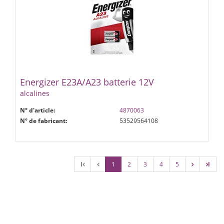
Energizer E23A/A23 batterie 12V
alcalines
N° d'article:
4870063
N° de fabricant:
53529564108
l
1
2
3
4
5
l