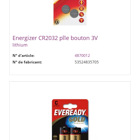
Energizer CR2032 pîle bouton 3V
lithium
N° d'article:
4870012
N° de fabricant:
53524835705