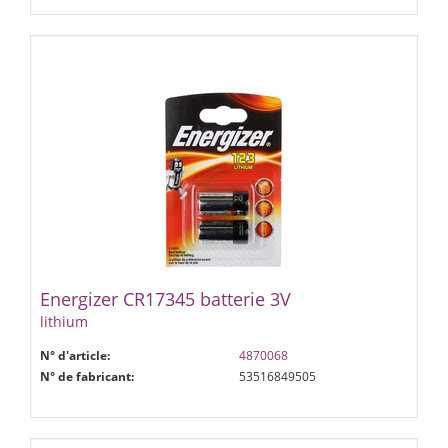
Energizer CR17345 batterie 3V
lithium
N° d'article:
4870068
N° de fabricant:
53516849505