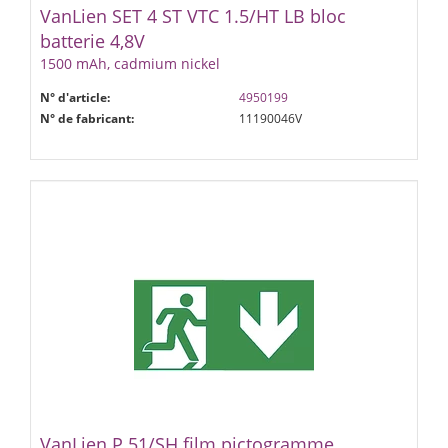
VanLien SET 4 ST VTC 1.5/HT LB bloc
batterie 4,8V
1500 mAh, cadmium nickel
N° d'article:
4950199
N° de fabricant:
11190046V
VanLien P 51/SH film pictogramme