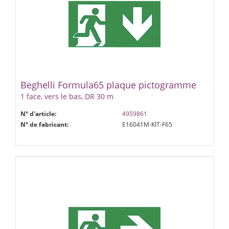
Beghelli Formula65 plaque pictogramme
1 face, vers le bas, DR 30 m
N° d'article:
4959861
N° de fabricant:
E16041M-KIT-F65