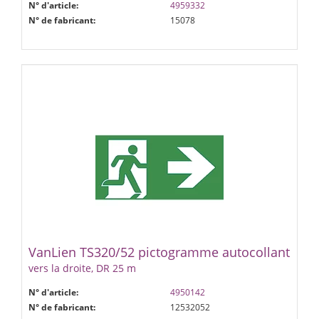
N° d'article:
4959332
N° de fabricant:
15078
VanLien TS320/52 pictogramme autocollant
vers la droite, DR 25 m
N° d'article:
4950142
N° de fabricant:
12532052