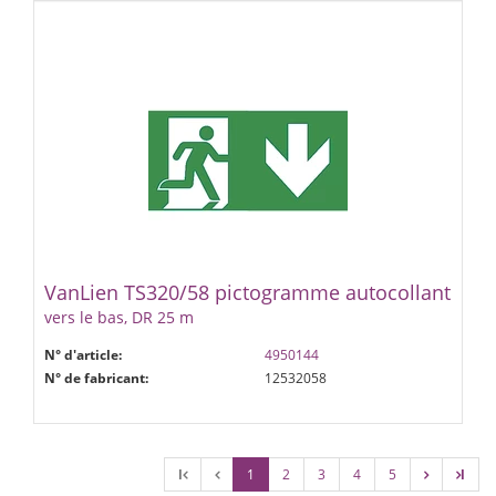
VanLien TS320/58 pictogramme autocollant
vers le bas, DR 25 m
N° d'article:
4950144
N° de fabricant:
12532058
l
1
2
3
4
5
l