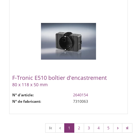
F-Tronic E510 boîtier d'encastrement
80 x 118 x 50 mm
N° d'article:
2640154
N° de fabricant:
7310063
l
1
2
3
4
5
l