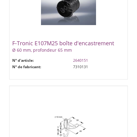
F-Tronic E107M25 boîte d'encastrement
Ø 60 mm, profondeur 65 mm
N° d'article:
2640151
N° de fabricant:
7310131