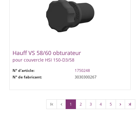
Hauff VS 58/60 obturateur
pour couvercle HSI 150-D3/58
N° d'article:
1750248
N° de fabricant:
3030300267
l
1
2
3
4
5
l