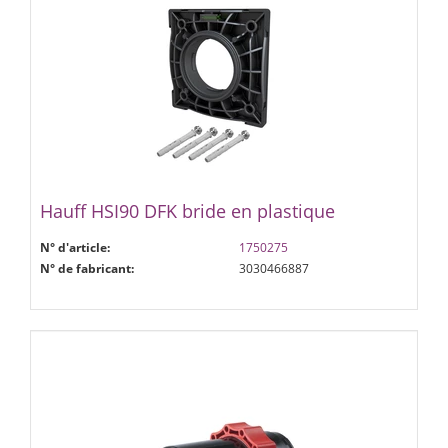
Hauff HSI90 DFK bride en plastique
N° d'article:
1750275
N° de fabricant:
3030466887