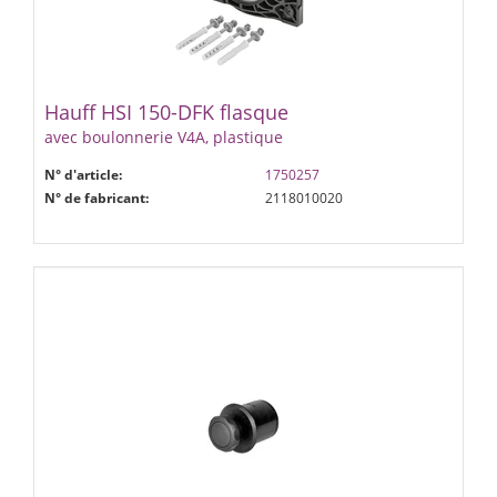
Hauff HSI 150-DFK flasque
avec boulonnerie V4A, plastique
N° d'article:
1750257
N° de fabricant:
2118010020