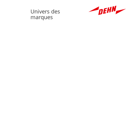
Univers des
marques
ASSORTIMENT
MOT DE PASSE O
Câbles, tubes, gaines &
accessoires
Chauffage, ventilation &
climatisation
Matériel d'installation
Outillage & technique de
mesure
Technique d'éclairage
Technique de communication &
système d'alarme
Technique de distribution
d'énérgie & accessoires
Technologie du bâtiment