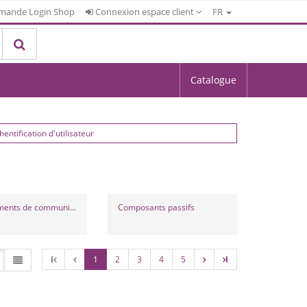
mande Login Shop
Connexion espace client
FR
Catalogue
hentification d'utilisateur
Compléments de communication de porte
Composants passifs
l
1
2
3
4
5
l