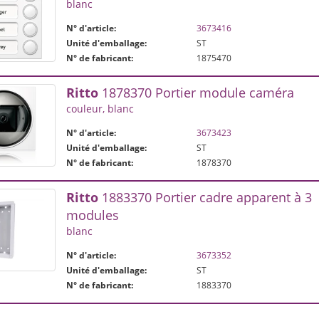
blanc
N° d'article:
3673416
Unité d'emballage:
ST
N° de fabricant:
1875470
Ritto
1878370 Portier module caméra
couleur, blanc
N° d'article:
3673423
Unité d'emballage:
ST
N° de fabricant:
1878370
Ritto
1883370 Portier cadre apparent à 3
modules
blanc
N° d'article:
3673352
Unité d'emballage:
ST
N° de fabricant:
1883370