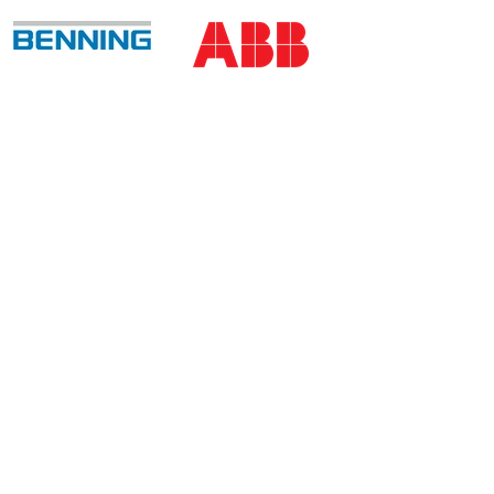
CONTACT
8, rue François Hogenberg
L-1735 LUXEMBOURG
Tel. : (+352) 49 58 58 1
Fax : (+352) 49 58 66/67
B.P.: 2212 L-1022 LUXEMBOURG
ent
Contact
Mentions légales
data protection