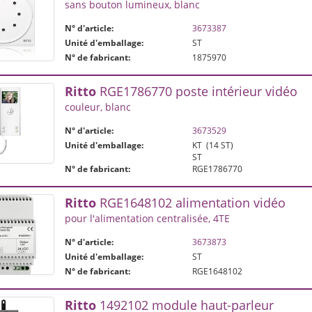
sans bouton lumineux, blanc
N° d'article:
3673387
Unité d'emballage:
ST
N° de fabricant:
1875970
Ritto
RGE1786770 poste intérieur vidéo
couleur, blanc
N° d'article:
3673529
Unité d'emballage:
KT
(14 ST)
ST
N° de fabricant:
RGE1786770
Ritto
RGE1648102 alimentation vidéo
pour l'alimentation centralisée, 4TE
N° d'article:
3673873
Unité d'emballage:
ST
N° de fabricant:
RGE1648102
Ritto
1492102 module haut-parleur