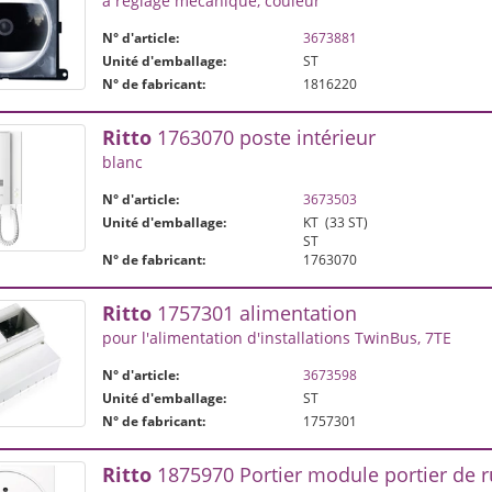
à réglage mécanique, couleur
N° d'article:
3673881
Unité d'emballage:
ST
N° de fabricant:
1816220
Ritto
1763070 poste intérieur
blanc
N° d'article:
3673503
Unité d'emballage:
KT
(33 ST)
ST
N° de fabricant:
1763070
Ritto
1757301 alimentation
pour l'alimentation d'installations TwinBus, 7TE
N° d'article:
3673598
Unité d'emballage:
ST
N° de fabricant:
1757301
Ritto
1875970 Portier module portier de 