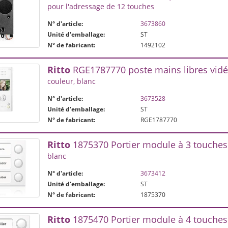
pour l'adressage de 12 touches
N° d'article:
3673860
Unité d'emballage:
ST
N° de fabricant:
1492102
Ritto
RGE1787770 poste mains libres vid
couleur, blanc
N° d'article:
3673528
Unité d'emballage:
ST
N° de fabricant:
RGE1787770
Ritto
1875370 Portier module à 3 touches
blanc
N° d'article:
3673412
Unité d'emballage:
ST
N° de fabricant:
1875370
Ritto
1875470 Portier module à 4 touches