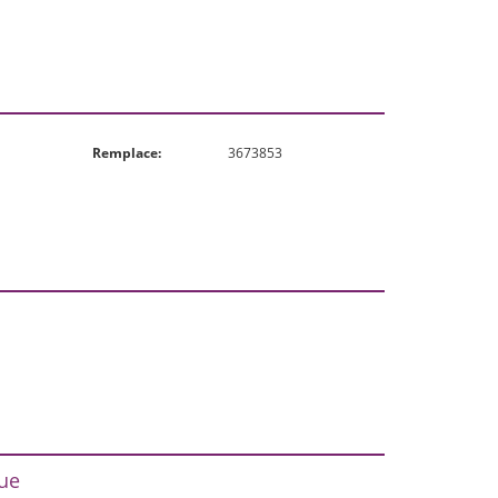
Remplace:
3673853
rue