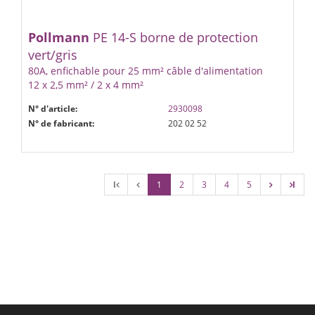
Pollmann
PE 14-S borne de protection
vert/gris
80A, enfichable pour 25 mm² câble d'alimentation
12 x 2,5 mm² / 2 x 4 mm²
N° d'article:
2930098
N° de fabricant:
202 02 52
l
1
2
3
4
5
l