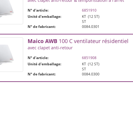
avec clapet anti-retour & temporistation à l'arrêt
N° d'article:
6851910
Unité d'emballage:
KT
(12 ST)
ST
N° de fabricant:
0084.0301
Maico
AWB
100 C ventilateur résidentiel
avec clapet anti-retour
N° d'article:
6851908
Unité d'emballage:
KT
(12 ST)
ST
N° de fabricant:
0084.0300