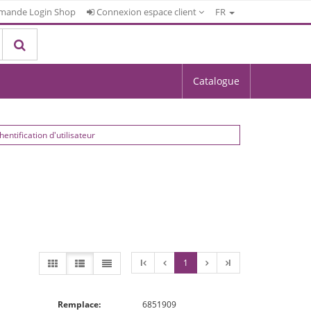
mande Login Shop
Connexion espace client
FR
Catalogue
hentification d'utilisateur
l
1
l
Remplace:
6851909