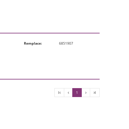
Remplace:
6851907
l
1
l