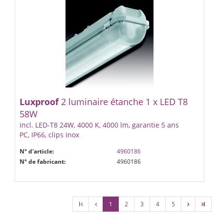
Luxproof
2 luminaire étanche 1 x LED T8
58W
incl. LED-T8 24W, 4000 K, 4000 lm, garantie 5 ans
PC, IP66, clips inox
N° d'article:
4960186
N° de fabricant:
4960186
l
1
2
3
4
5
l