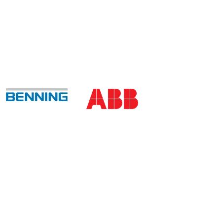
CONTACT
8, rue François Hogenberg
L-1735 LUXEMBOURG
Tel. : (+352) 49 58 58 1
Fax : (+352) 49 58 66/67
B.P.: 2212 L-1022 LUXEMBOURG