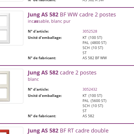
Jung
AS
582
BF WW cadre 2 postes
inc
as
sable, blanc pur
N° d'article:
3052528
Unité d'emballage:
KT
(100 ST)
PAL
(4800 ST)
SCH
(10 ST)
ST
N° de fabricant:
AS 582 BF WW
Jung
AS
582
cadre 2 postes
blanc
N° d'article:
3052432
Unité d'emballage:
KT
(100 ST)
PAL
(5600 ST)
SCH
(10 ST)
ST
N° de fabricant:
AS 582
Jung
AS
582
BF RT cadre double