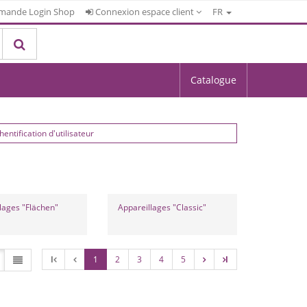
mande Login Shop
Connexion espace client
FR
Catalogue
hentification d'utilisateur
lages "Flächen"
Appareillages "Classic"
l
1
2
3
4
5
l