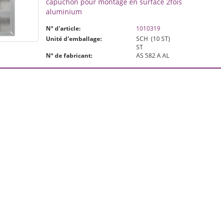
capuchon pour montage en surface 2fois
aluminium
N° d'article:
1010319
Unité d'emballage:
SCH
(10 ST)
ST
N° de fabricant:
AS 582 A AL