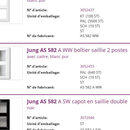
blanc pur
N° d'article:
3052437
Unité d'emballage:
KT
(100 ST)
PAL
(5600 ST)
SCH
(10 ST)
ST
N° de fabricant:
AS 582 WW
Jung
AS
582
A WW boîtier saillie 2 postes
avec cadre, blanc pur
N° d'article:
3052455
Unité d'emballage:
PAL
(640 ST)
SCH
(10 ST)
ST
N° de fabricant:
AS 582 A WW
Jung
AS
582
A SW capot en saillie double
noir
N° d'article:
3072946
Unité d'emballage:
ST
N° de fabricant:
AS 582 A SW