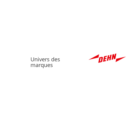
Univers des
marques
ASSORTIMENT
MOT DE PASSE O
Câbles, tubes, gaines &
accessoires
Chauffage, ventilation &
climatisation
Matériel d'installation
Outillage & technique de
mesure
Technique d'éclairage