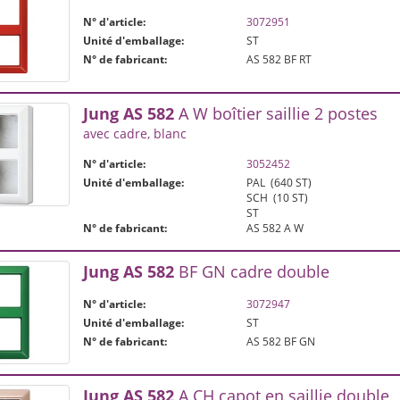
N° d'article:
3072951
Unité d'emballage:
ST
N° de fabricant:
AS 582 BF RT
Jung
AS
582
A W boîtier saillie 2 postes
avec cadre, blanc
N° d'article:
3052452
Unité d'emballage:
PAL
(640 ST)
SCH
(10 ST)
ST
N° de fabricant:
AS 582 A W
Jung
AS
582
BF GN cadre double
N° d'article:
3072947
Unité d'emballage:
ST
N° de fabricant:
AS 582 BF GN
Jung
AS
582
A CH capot en saillie double