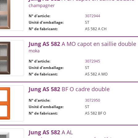
champagner
N° d'article:
3072944
Unité d'emballage:
ST
N° de fabricant:
AS 582 A CH
Jung
AS
582
A MO capot en saillie double
moka
N° d'article:
3072945
Unité d'emballage:
ST
N° de fabricant:
AS 582 A MO
Jung
AS
582
BF O cadre double
N° d'article:
3072950
Unité d'emballage:
ST
N° de fabricant:
AS 582 BF O
Jung
AS
582
A AL