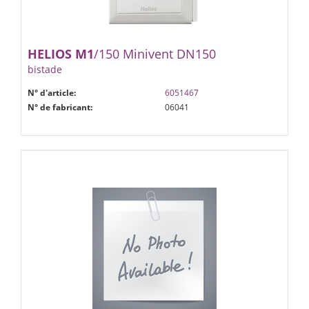
HELIOS
M1
/150 Minivent DN150
bistade
N° d'article:
6051467
N° de fabricant:
06041