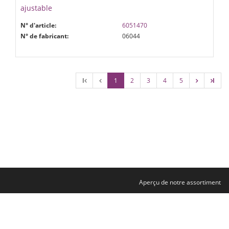
ajustable
N° d'article:
6051470
N° de fabricant:
06044
l
1
2
3
4
5
l
Aperçu de notre assortiment
Contact
Mentions légales