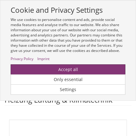
Cookie and Privacy Settings
Toggle
navigation
We use cookies to personalise content and ads, provide social
Zur mobilen Kompaktversion (Login erforderlich)
media features and analyse traffic to our website. We also share
information about your use of our website with our social media,
advertising and analytics partners. Our partners may combine this
information with other data that you have provided to them or that
they have collected in the course of your use of the Services. If you
give us your consent, we will use the cookies as described above.
Privacy Policy
Imprint
Um weitere Artikelinformationen zu erhalten, melden Sie sich bitte am
Accept all
System an.
Zur Anmeldung
Only essential
Optionen & Filter
Settings
Heizung Lüftung & Klimatechnik