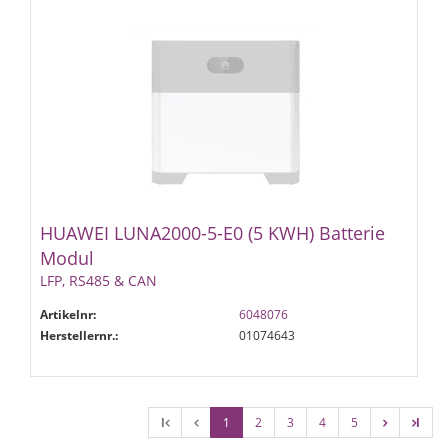
HUAWEI LUNA2000-5-E0 (5 KWH) Batterie
Modul
LFP, RS485 & CAN
Artikelnr:
6048076
Herstellernr.:
01074643
l
1
2
3
4
5
l