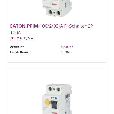
EATON
PFIM
-100/2/03-A FI-Schalter 2P
100A
300mA, Typ A
Artikelnr:
8400356
Herstellernr.:
102828