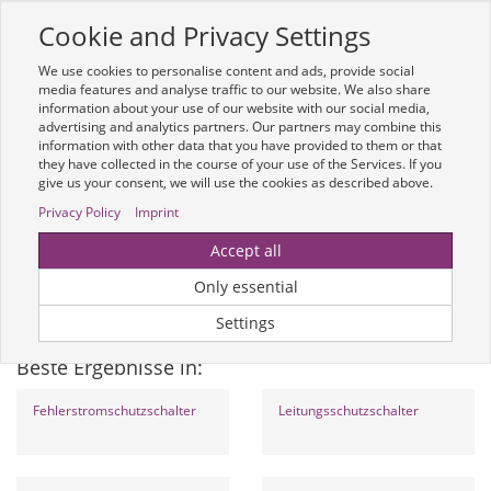
Cookie and Privacy Settings
Toggle
navigation
We use cookies to personalise content and ads, provide social
Zur mobilen Kompaktversion (Login erforderlich)
media features and analyse traffic to our website. We also share
information about your use of our website with our social media,
advertising and analytics partners. Our partners may combine this
information with other data that you have provided to them or that
they have collected in the course of your use of the Services. If you
give us your consent, we will use the cookies as described above.
Privacy Policy
Imprint
Um weitere Artikelinformationen zu erhalten, melden Sie sich bitte am
Accept all
System an.
Zur Anmeldung
Only essential
Optionen & Filter
Settings
Beste Ergebnisse in:
Fehlerstromschutzschalter
Leitungsschutzschalter