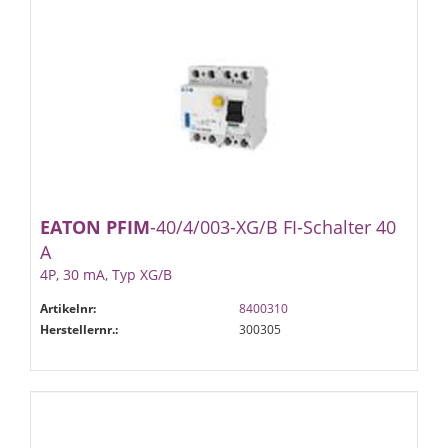
EATON
PFIM
-40/4/003-XG/B FI-Schalter 40
A
4P, 30 mA, Typ XG/B
Artikelnr:
8400310
Herstellernr.:
300305