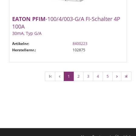
EATON
PFIM
-100/4/003-G/A FI-Schalter 4P
100A
30mA, Typ G/A
Artikelnr:
8400223
Herstellernr.:
102875
l
1
2
3
4
5
l