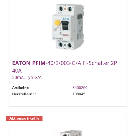
EATON
PFIM
-40/2/003-G/A FI-Schalter 2P
40A
30mA, Typ G/A
Artikelnr:
8400260
Herstellernr.:
108045
Aktionsartikel %