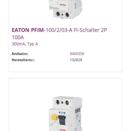
EATON
PFIM
-100/2/03-A FI-Schalter 2P
100A
300mA, Typ A
Artikelnr:
8400356
Herstellernr.:
102828