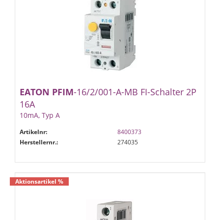
EATON
PFIM
-16/2/001-A-MB FI-Schalter 2P
16A
10mA, Typ A
Artikelnr:
8400373
Herstellernr.:
274035
Aktionsartikel %