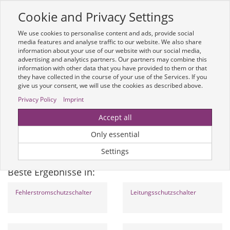
Cookie and Privacy Settings
Toggle
navigation
We use cookies to personalise content and ads, provide social
Zur mobilen Kompaktversion (Login erforderlich)
media features and analyse traffic to our website. We also share
information about your use of our website with our social media,
advertising and analytics partners. Our partners may combine this
information with other data that you have provided to them or that
they have collected in the course of your use of the Services. If you
give us your consent, we will use the cookies as described above.
Privacy Policy
Imprint
Um weitere Artikelinformationen zu erhalten, melden Sie sich bitte am
Accept all
System an.
Zur Anmeldung
Only essential
Optionen & Filter
Settings
Beste Ergebnisse in:
Fehlerstromschutzschalter
Leitungsschutzschalter