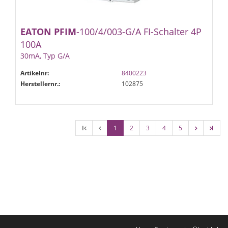
EATON
PFIM
-100/4/003-G/A FI-Schalter 4P
100A
30mA, Typ G/A
Artikelnr:
8400223
Herstellernr.:
102875
l
1
2
3
4
5
l