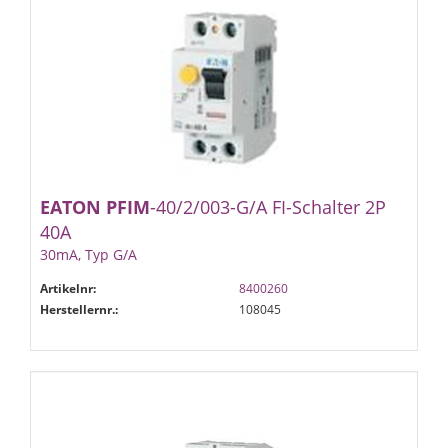
EATON
PFIM
-40/2/003-G/A FI-Schalter 2P
40A
30mA, Typ G/A
Artikelnr:
8400260
Herstellernr.:
108045