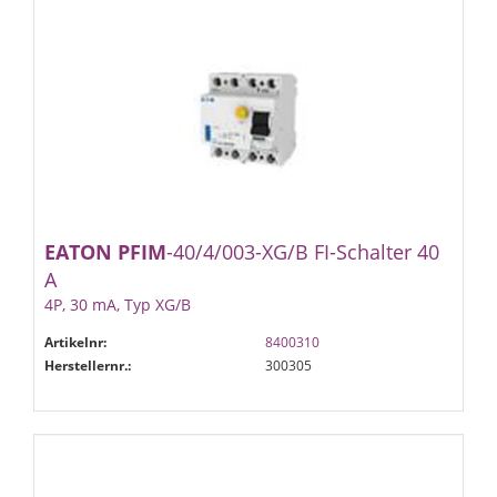
EATON
PFIM
-40/4/003-XG/B FI-Schalter 40
A
4P, 30 mA, Typ XG/B
Artikelnr:
8400310
Herstellernr.:
300305