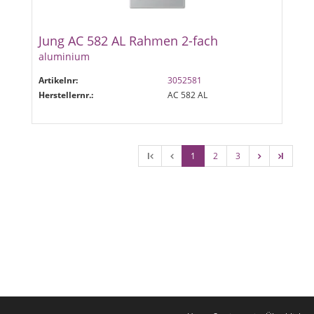
Jung AC 582 AL Rahmen 2-fach
aluminium
Artikelnr:
3052581
Herstellernr.:
AC 582 AL
l
1
2
3
l