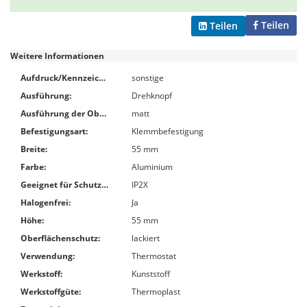
Teilen
Teilen
Weitere Informationen
Aufdruck/Kennzeichnung:
sonstige
Ausführung:
Drehknopf
Ausführung der Oberfläche:
matt
Befestigungsart:
Klemmbefestigung
Breite:
55 mm
Farbe:
Aluminium
Geeignet für Schutzart (IP):
IP2X
Halogenfrei:
Ja
Höhe:
55 mm
Oberflächenschutz:
lackiert
Verwendung:
Thermostat
Werkstoff:
Kunststoff
Werkstoffgüte:
Thermoplast