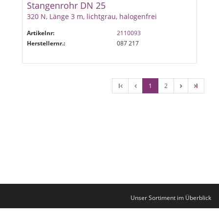
Stangenrohr DN 25
320 N, Länge 3 m, lichtgrau, halogenfrei
Artikelnr:
2110093
Herstellernr.:
087 217
l
1
2
l
Unser Sortiment im Überblick
Kontakt