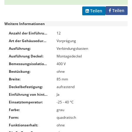
Teilen
Teilen
Weitere Informationen
Anzahl der Einführungen:
12
Art der Gehäusedurchführung:
Vorprägung
Ausführung:
Verbindungskasten
Ausführung Deckel:
Montagedeckel
Bemessungsisolationsspannung Ui:
400 V
Bestückung:
ohne
Breite:
85 mm
Deckelbefestigung:
aufrastend
Einführung von hinten:
Ja
Einsatztemperatur:
-25 - 40 °C
Farbe:
grau
Form:
quadratisch
Funktionserhalt:
ohne