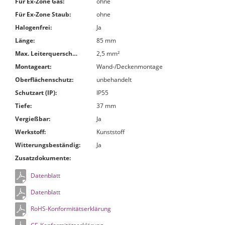
Für Ex-Zone Gas:
ohne
Für Ex-Zone Staub:
ohne
Halogenfrei:
Ja
Länge:
85 mm
Max. Leiterquerschnitt:
2,5 mm²
Montageart:
Wand-/Deckenmontage
Oberflächenschutz:
unbehandelt
Schutzart (IP):
IP55
Tiefe:
37 mm
Vergießbar:
Ja
Werkstoff:
Kunststoff
Witterungsbeständig:
Ja
Zusatzdokumente:
Datenblatt
Datenblatt
RoHS-Konformitätserklärung