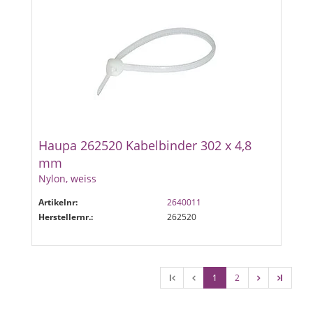
Haupa 262520 Kabelbinder 302 x 4,8
mm
Nylon, weiss
Artikelnr:
2640011
Herstellernr.:
262520
l
1
2
l