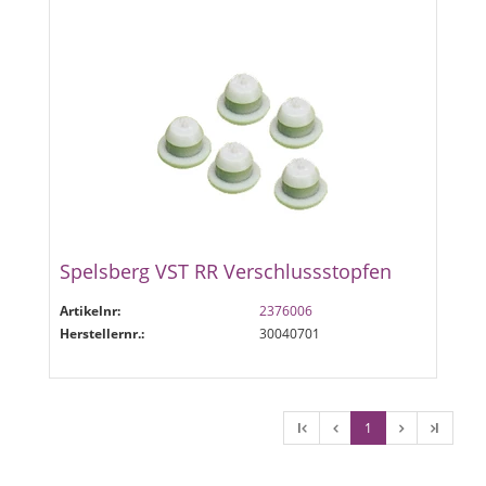
Spelsberg VST RR Verschlussstopfen
Artikelnr:
2376006
Herstellernr.:
30040701
l
1
l