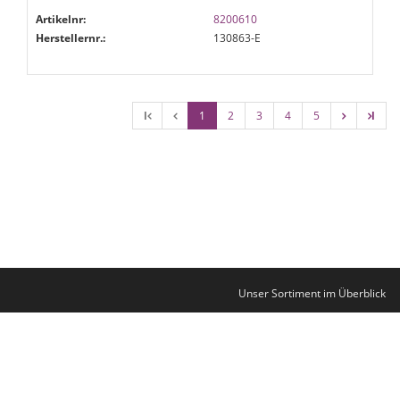
Artikelnr:
8200610
Herstellernr.:
130863-E
l
1
2
3
4
5
l
Unser Sortiment im Überblick
Kontakt
Impressum