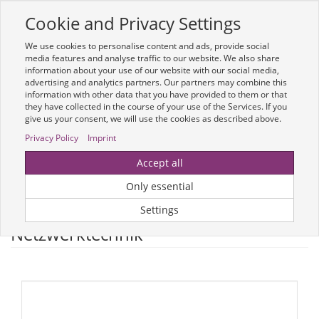
Cookie and Privacy Settings
Toggle
navigation
We use cookies to personalise content and ads, provide social
Zur mobilen Kompaktversion (Login erforderlich)
media features and analyse traffic to our website. We also share
information about your use of our website with our social media,
advertising and analytics partners. Our partners may combine this
information with other data that you have provided to them or that
they have collected in the course of your use of the Services. If you
give us your consent, we will use the cookies as described above.
Privacy Policy
Imprint
Um weitere Artikelinformationen zu erhalten, melden Sie sich bitte am
Accept all
System an.
Zur Anmeldung
Only essential
Optionen & Filter
Settings
Netzwerktechnik