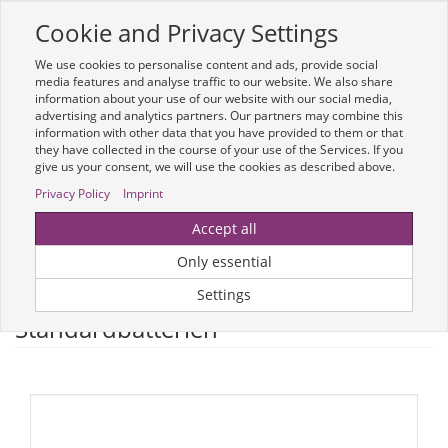
Cookie and Privacy Settings
Toggle
navigation
We use cookies to personalise content and ads, provide social
Zur mobilen Kompaktversion (Login erforderlich)
media features and analyse traffic to our website. We also share
information about your use of our website with our social media,
advertising and analytics partners. Our partners may combine this
information with other data that you have provided to them or that
they have collected in the course of your use of the Services. If you
give us your consent, we will use the cookies as described above.
Privacy Policy
Imprint
Um weitere Artikelinformationen zu erhalten, melden Sie sich bitte am
Accept all
System an.
Zur Anmeldung
Only essential
Optionen & Filter
Settings
Standardbatterien