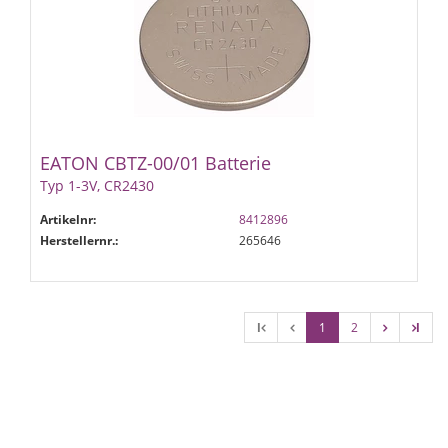
EATON CBTZ-00/01 Batterie
Typ 1-3V, CR2430
Artikelnr:
8412896
Herstellernr.:
265646
l
1
2
l