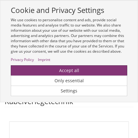
Cookie and Privacy Settings
Toggle
navigation
We use cookies to personalise content and ads, provide social
Zur mobilen Kompaktversion (Login erforderlich)
media features and analyse traffic to our website. We also share
information about your use of our website with our social media,
advertising and analytics partners. Our partners may combine this
information with other data that you have provided to them or that
they have collected in the course of your use of the Services. If you
give us your consent, we will use the cookies as described above.
Privacy Policy
Imprint
Um weitere Artikelinformationen zu erhalten, melden Sie sich bitte am
Accept all
System an.
Zur Anmeldung
Only essential
Optionen & Filter
Settings
Kabelverlegetechnik