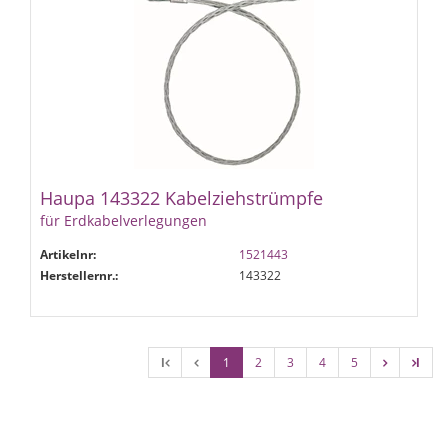
Haupa 143322 Kabelziehstrümpfe
für Erdkabelverlegungen
Artikelnr:
1521443
Herstellernr.:
143322
l
1
2
3
4
5
l