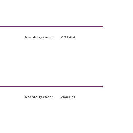
Nachfolger von:
2780404
Nachfolger von:
2640071