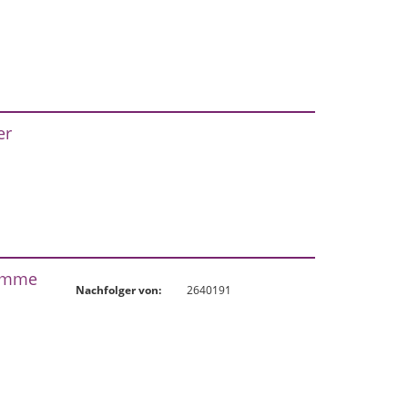
er
lemme
Nachfolger von:
2640191