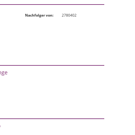
Nachfolger von:
2780402
nge
b