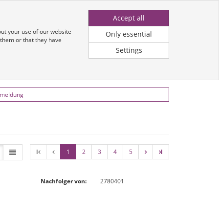
p Zugang Anfragen
Anmeldung für Kunden
DE
Accept all
out your use of our website
Only essential
 them or that they have
Settings
Katalog
nmeldung
l
1
2
3
4
5
l
Nachfolger von:
2780401