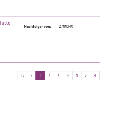
atte
Nachfolger von:
2780340
l
1
2
3
4
5
l