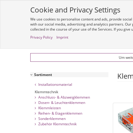
Cookie and Privacy Settings
Alle
We use cookies to personalise content and ads, provide social
with our social media, advertising and analytics partners. Our
collected in the course of your use of the Services. If you give
Shop
Privacy Policy
Imprint
Sortiment
Installationsmaterial
Klemmtechnik
Um weite
Klem
Sortiment
Installationsmaterial
Klemmtechnik
Anschluss- & Abzweigklemmen
Dosen- & Leuchtenklemmen
Klemmleisten
Reihen- & Etagenklemmen
Sonderklemmen
Zubehör Klemmtechnik