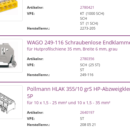
Artikelnr:
2780421
VPE:
KT
(1000 SCH)
SCH
ST
(1 SCH)
Herstellernr.:
2273-205
WAGO 249-116 Schraubenlose Endklamm
für Hutprofilschiene 35 mm, Breite 6 mm, grau
Artikelnr:
2780356
VPE:
SCH
(25 ST)
ST
Herstellernr.:
249-116
Pollmann HLAK 35­5/10 gr­S HP-Abzweigk
5P
für 10 x 1,5 - 25 mm² und 10 x 1,5 - 35 mm²
Artikelnr:
2640197
VPE:
ST
Herstellernr.:
208 05 21