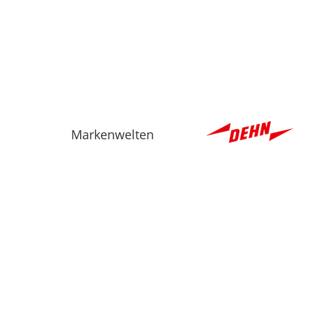
Markenwelten
SHOP
PASSWORT VER
Beleuchtungstechnik
Heizung Lüftung & Klimatechnik
Installationsmaterial
Kabel Rohre & Zubehör
Kommunikations- &
Alarmtechnik
Schalt- & Gebäudetechnik
Verteilertechnik & Zubehör
Werkzeug & Messtechnik