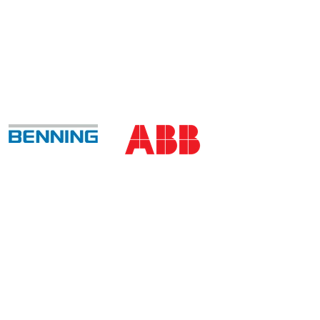
KONTAKT
8, rue François Hogenberg
L-1735 LUXEMBOURG
Tel. : (+352) 49 58 58 1
B.P.: 2212 L-1022 LUXEMBOURG