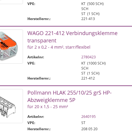
VPE:
KT
(500 SCH)
SCH
ST
(1 SCH)
Herstellernr.:
221-413
WAGO 221-412 Verbindungsklemme
transparent
für 2 x 0,2 - 4 mm², starr/flexibel
Artikelnr:
2780423
VPE:
KT
(1000 SCH)
SCH
ST
(1 SCH)
Herstellernr.:
221-412
Pollmann HLAK 25­5/10/25 gr­S HP-
Abzweigklemme 5P
für 20 x 1,5 - 25 mm²
Artikelnr:
2640195
VPE:
ST
Herstellernr.:
208 05 20