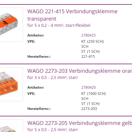
WAGO 221-415 Verbindungsklemme
transparent
für 5 x 0,2 - 4 mm², starr/flexibel
Artikelnr:
2780425
VPE:
KT
(250 SCH)
SCH
ST
(1 SCH)
Herstellernr.:
221-415
WAGO 2273-203 Verbindungsklemme ora
für 3 x 0,5 - 2,5 mm², starr
Artikelnr:
2780420
VPE:
KT
(1000 SCH)
SCH
ST
(1 SCH)
Herstellernr.:
2273-203
WAGO 2273-205 Verbindungsklemme gel
für 5 x 0,5 - 2,5 mm², starr